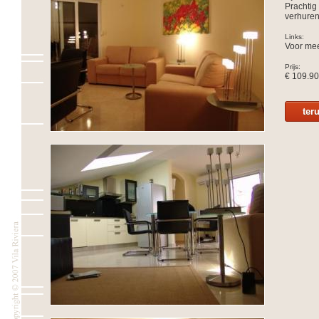
Prachtig 
verhuren
Links:
Voor mee
Prijs:
€ 109.90
ter