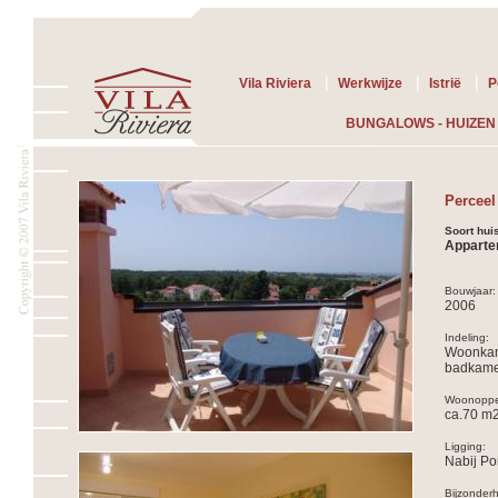
|
|
|
Vila Riviera
Werkwijze
Istrië
P
BUNGALOWS - HUIZEN
Perceel
Soort hui
Apparte
Bouwjaar:
2006
Indeling:
Woonkame
badkamer
Woonopper
ca.70 m2
Ligging:
Nabij Po
Bijzonder